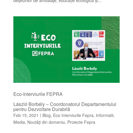
deșeurilor de ambalaje, educație ecologică și...
Eco-Interviurile FEPRA
László Borbély – Coordonatorul Departamentului
pentru Dezvoltare Durabilă
Feb 15, 2021
Blog
Eco Interviurile Fepra
Informatii
|
,
,
,
Media
Noutăţi din domeniu
Proiecte Fepra
,
,