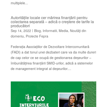
multiplele...
Autoritățile locale cer mărirea finanțării pentru
colectarea separată – adică o creștere de tarife la
producători
Sep 14, 2022
Blog
Informatii
Media
Noutăţi din
|
,
,
,
domeniu
Proiecte Fepra
,
Federația Asociațiilor de Dezvoltare Intercomunitară
(FADI) a dat tonul unei dezbateri care va da multe dureri
de cap celor ce se ocupă de gestionarea deșeurilor –
îmbunătățirea finanțării SMID-urilor, adică a sistemelor
de management integrat al deșeurilor....