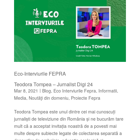
Eco-Interviurile FEPRA
Teodora Tompea – Jurnalist Digi 24
Mar 8, 2021
Blog
Eco Interviurile Fepra
Informatii
|
,
,
,
Media
Noutăţi din domeniu
Proiecte Fepra
,
,
Teodora Tompea este unul dintre cei mai cunoscuți
jurnaliști de televiziune din România și ne bucurăm tare
mult că a acceptat invitația noastră de a povesti mai
multe despre subiecte legate de colectarea separată a