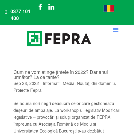
0377 101
400
Ask For A Quote
PET Recycli
Cum ne vom atinge țintele în 2022? Dar anul
următor? La ce tarife?
Sep 28, 2022
Informatii
Media
Noutăţi din domeniu
|
,
,
,
Proiecte Fepra
Se adună nori negri deasupra celor care gestionează
deșeuri de ambalaje. La workshop-ul legislativ Modificări
legislative – provocări și soluții organizat de FEPRA
împreuna cu Asociația Română de Mediu și
Universitatea Ecologică București s-au dezbătut