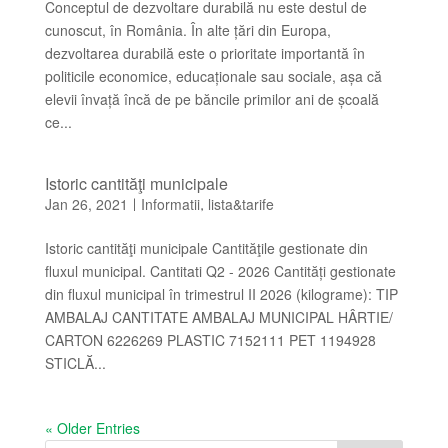
Conceptul de dezvoltare durabilă nu este destul de
cunoscut, în România. În alte țări din Europa,
dezvoltarea durabilă este o prioritate importantă în
politicile economice, educaționale sau sociale, așa că
elevii învață încă de pe băncile primilor ani de școală
ce...
Istoric cantităţi municipale
Jan 26, 2021
Informatii
lista&tarife
|
,
Istoric cantităţi municipale Cantităţile gestionate din
fluxul municipal. Cantitati Q2 - 2026 Cantități gestionate
din fluxul municipal în trimestrul II 2026 (kilograme): TIP
AMBALAJ CANTITATE AMBALAJ MUNICIPAL HÂRTIE/
CARTON 6226269 PLASTIC 7152111 PET 1194928
STICLĂ...
« Older Entries