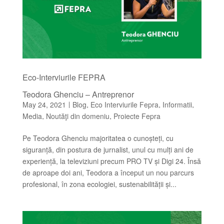
Eco-Interviurile FEPRA
Teodora Ghenciu – Antreprenor
May 24, 2021
Blog
Eco Interviurile Fepra
Informatii
|
,
,
,
Media
Noutăţi din domeniu
Proiecte Fepra
,
,
Pe Teodora Ghenciu majoritatea o cunoșteți, cu
siguranță, din postura de jurnalist, unul cu mulți ani de
experiență, la televiziuni precum PRO TV și Digi 24. Însă
de aproape doi ani, Teodora a început un nou parcurs
profesional, în zona ecologiei, sustenabilității și...